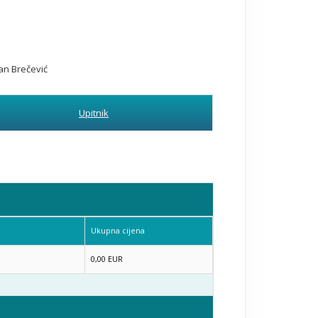
an Brečević
Upitnik
a
Ukupna cijena
0,00 EUR