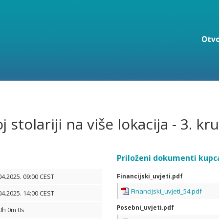
Otvo
 stolariji na više lokacija - 3. kr
Priloženi dokumenti kupc
04.2025. 09:00 CEST
Financijski_uvjeti.pdf
Financijski_uvjeti_54.pdf
04.2025. 14:00 CEST
Posebni_uvjeti.pdf
0h 0m 0s