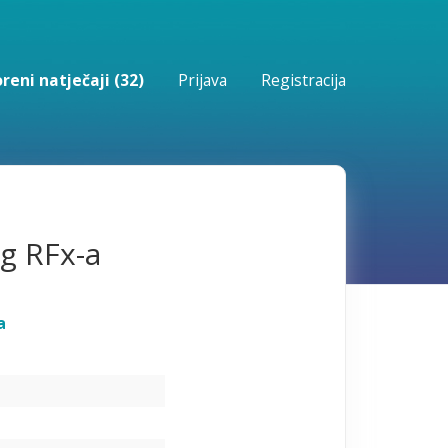
reni natječaji (32)
Prijava
Registracija
ug RFx-a
a