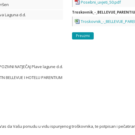
Posebni_uvjeti_50.pdf
ršen
Troskovnik_-_BELLEVUE_PARENTIU
va Laguna d.d.
Preuzmi
OZIVNI NATJEČAJ Plave lagune d.d.
U TN BELLEVUE I HOTELU PARENTIUM
Vas da Vašu ponudu u vidu ispunjenog troškovnika, te potpisan i pečatiran