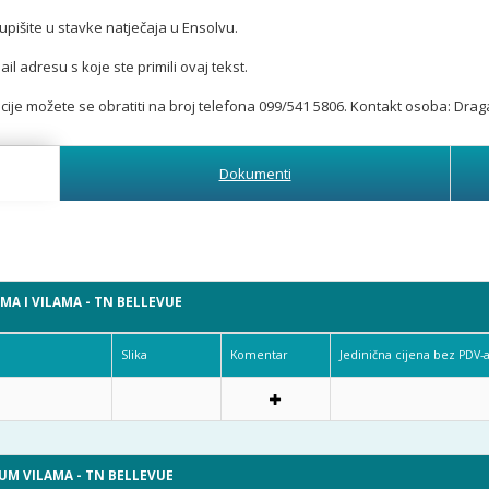
išite u stavke natječaja u Ensolvu.
 adresu s koje ste primili ovaj tekst.
je možete se obratiti na broj telefona 099/541 5806. Kontakt osoba: Drag
Dokumenti
A I VILAMA - TN BELLEVUE
Slika
Komentar
Jedinična cijena bez PDV-
UM VILAMA - TN BELLEVUE