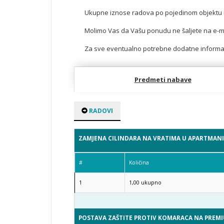
Ukupne iznose radova po pojedinom objektu up
Molimo Vas da Vašu ponudu ne šaljete na e-mail
Za sve eventualno potrebne dodatne informaci
S poštovanjem,
Predmeti nabave
Dragan Brečević
Voditelj građevinsko obrtničkih radova
Construction and Craft Projects
RADOVI
PLAVA LAGUNA d.d.
R. Končara 12, 52440 Poreč, Croatia
ZAMJENA CILINDARA NA VRATIMA U APARTMANIM
T: +385 52 410 171
E: dragan.brecevic@plavalaguna.com
#
Količina
1
1,00
ukupno
POSTAVA ZAŠTITE PROTIV KOMARACA NA PREMI