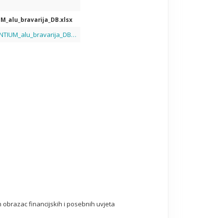
M_alu_bravarija_DB.xlsx
Troskovnik_-_BELLEVUE_PARENTIUM_alu_bravarija_DB.xlsx
 obrazac financijskih i posebnih uvjeta